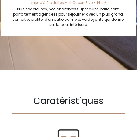
2
Jusqu'à 2 adultes - Lit Queen Size - 14 m
Plus spacieuses, nos chambres Supérieures patio sont 
Familiale
parfaitement agencées pour séjourner avec un plus grand 
confort et profiter d'un patio calme et verdoyante qui donne 
sur la cour intérieure.
Caratéristiques